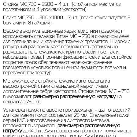
Стойка МС 750 – 2500 – 4 шт. (стойка комплектуется
подпятником и 4 уголками жесткости).
Полка МС 750 – 300 х 1000 – 7 шт. (полка комплектуется 8
болтами и 8 гайками).
Высокие эксплуатационные характеристики позволяют
использовать стеллажи Титан МС – 750 в складском деле
для организации и хранения тяжелых предметов. Широкий
размерный ряд полок дает возможность оптимально
размещать на стеллажах как крупногабаритные, так и
небольшие грузы. Прочная фиксация стоек и влагостойкое
покрытие полок обеспечивают надежное хранение
предметов в условиях повышенной влажности воздуха и
перепадов температур.
Металлические стойки стеллажа изготовлены из
высокопрочной стали специальной марки, имеют
дополнительные ребра жесткости. Стойка серии МС – 750
выдерживает
равномерно распределенную нагрузку
на
секцию до 750 кг.
Установка полок по высоте произвольная – шаг отверстий
для крепления полок составляет 25 мм. Стеллажные полки
серии МС, изготовленные из листового металла,
позволяют выдерживать
равномерно распределенную
нагрузку
до 140 кг. Для повышения прочности полки имеют
снизу приваренное ребро жесткости. Для большего